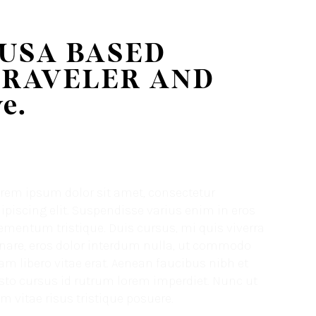
, USA BASED
TRAVELER AND
e.
rem ipsum dolor sit amet, consectetur
ipiscing elit. Suspendisse varius enim in eros
ementum tristique. Duis cursus, mi quis viverra
nare, eros dolor interdum nulla, ut commodo
am libero vitae erat. Aenean faucibus nibh et
sto cursus id rutrum lorem imperdiet. Nunc ut
m vitae risus tristique posuere.