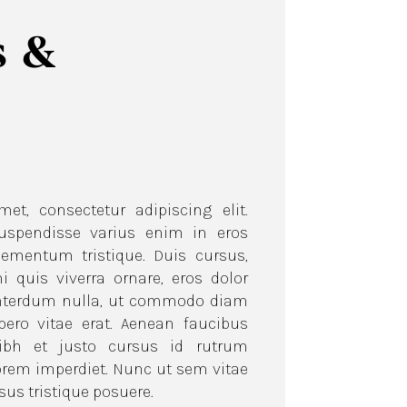
s &
isus tristique posuere.