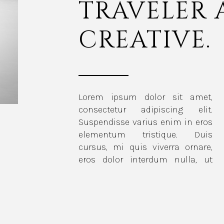
TRAVELER
CREATIVE.
Lorem ipsum dolor sit amet,
commodo diam libero vitae erat.
consectetur adipiscing elit.
Aenean faucibus nibh et justo
Suspendisse varius enim in eros
cursus id rutrum lorem
elementum tristique. Duis
imperdiet. Nunc ut sem vitae
cursus, mi quis viverra ornare,
eros dolor interdum nulla, ut