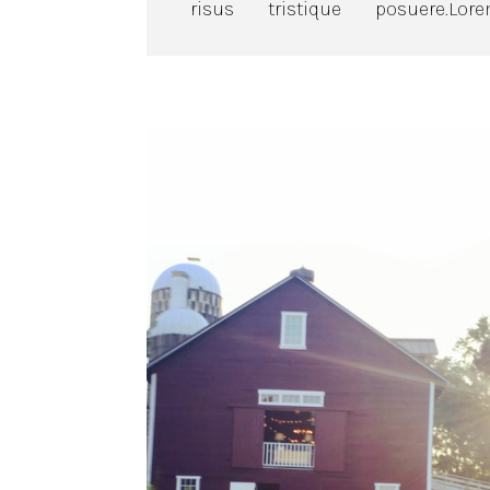
risus tristique posuere.Lor
posuere.Lorem ipsum dolor s