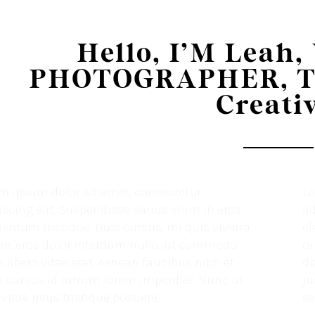
Hello, I’M Leah
PHOTOGRAPHER, 
Creativ
m ipsum dolor sit amet, consectetur
Lo
iscing elit. Suspendisse varius enim in eros
ad
entum tristique. Duis cursus, mi quis viverra
el
re, eros dolor interdum nulla, ut commodo
or
 libero vitae erat. Aenean faucibus nibh et
di
o cursus id rutrum lorem imperdiet. Nunc ut
ju
vitae risus tristique posuere.
se