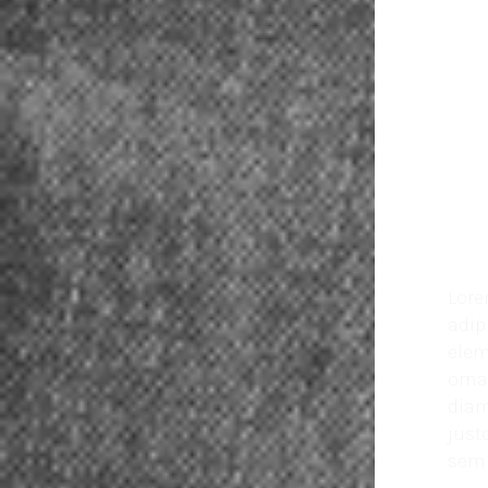
Lore
adip
elem
orna
diam
just
sem 