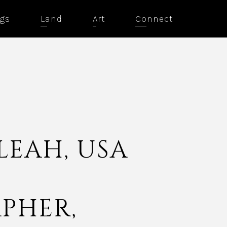
ngs
Land
Art
Connect
 LEAH, USA
PHER,